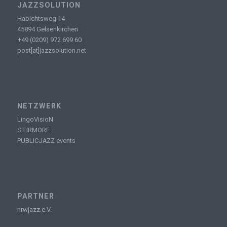
JAZZSOLUTION
Habichtsweg 14
45894 Gelsenkirchen
+49 (0209) 972 699 60
post[at]jazzsolution.net
NETZWERK
LingoVisioN
STIRMORE
PUBLICJAZZ events
PARTNER
nrwjazz.e.V.