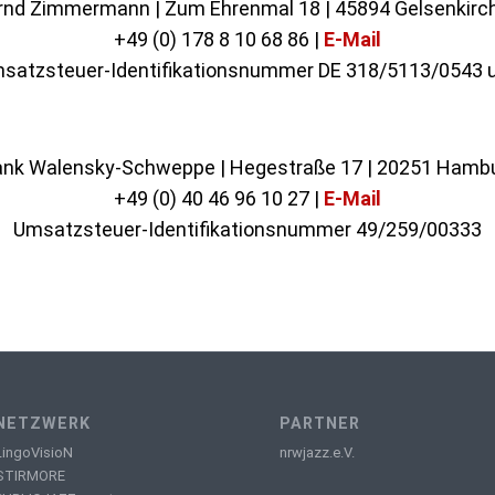
rnd Zimmermann | Zum Ehrenmal 18 | 45894 Gelsenkirc
+49 (0) 178 8 10 68 86 |
E-Mail
satzsteuer-Identifikationsnummer DE 318/5113/0543 
ank Walensky-Schweppe | Hegestraße 17 | 20251 Hamb
+49 (0) 40 46 96 10 27 |
E-Mail
Umsatzsteuer-Identifikationsnummer 49/259/00333
NETZWERK
PARTNER
LingoVisioN
nrwjazz.e.V.
STIRMORE